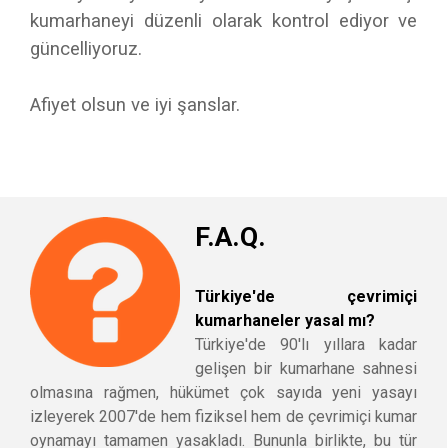
kumarhaneyi düzenli olarak kontrol ediyor ve
güncelliyoruz.
Afiyet olsun ve iyi şanslar.
F.A.Q.
Türkiye'de çevrimiçi
kumarhaneler yasal mı?
Türkiye'de 90'lı yıllara kadar
gelişen bir kumarhane sahnesi
olmasına rağmen, hükümet çok sayıda yeni yasayı
izleyerek 2007'de hem fiziksel hem de çevrimiçi kumar
oynamayı tamamen yasakladı. Bununla birlikte, bu tür