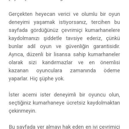
Gerçekten heyecan verici ve olumlu bir oyun
deneyimi yaşamak istiyorsanız, tercihen bu
sayfada gördüğünüz çevrimiçi kumarhanelere
kaydolmanızı şiddetle tavsiye ederiz, çünkü
bunlar adil oyun ve güvenliğin garantisidir.
Ayrıca, düzenli bir lisansa sahip kumarhaneler
olarak sizi kandırmazlar ve en önemlisi
kazanan oyunculara zamanında ödeme
yaparlar. Hiç şüphe yok.
İster acemi ister deneyimli bir oyuncu olun,
seçtiğiniz kumarhaneye ücretsiz kaydolmaktan
çekinmeyin.
Bu sayfada yer almayı hak eden en iyi
çevrimiçi