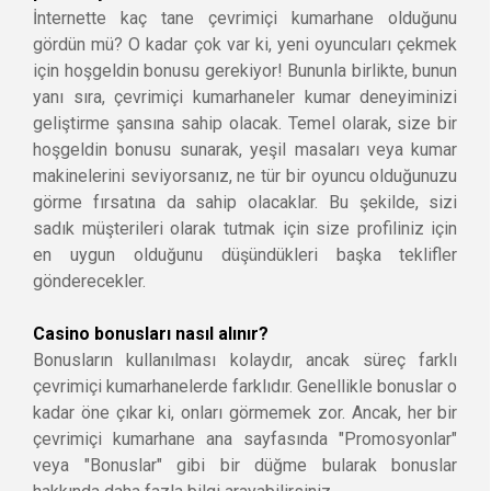
İnternette kaç tane çevrimiçi kumarhane olduğunu
gördün mü? O kadar çok var ki, yeni oyuncuları çekmek
için hoşgeldin bonusu gerekiyor! Bununla birlikte, bunun
yanı sıra, çevrimiçi kumarhaneler kumar deneyiminizi
geliştirme şansına sahip olacak. Temel olarak, size bir
hoşgeldin bonusu sunarak, yeşil masaları veya kumar
makinelerini seviyorsanız, ne tür bir oyuncu olduğunuzu
görme fırsatına da sahip olacaklar. Bu şekilde, sizi
sadık müşterileri olarak tutmak için size profiliniz için
en uygun olduğunu düşündükleri başka teklifler
gönderecekler.
Casino bonusları nasıl alınır?
Bonusların kullanılması kolaydır, ancak süreç farklı
çevrimiçi kumarhanelerde farklıdır. Genellikle bonuslar o
kadar öne çıkar ki, onları görmemek zor. Ancak, her bir
çevrimiçi kumarhane ana sayfasında "Promosyonlar"
veya "Bonuslar" gibi bir düğme bularak bonuslar