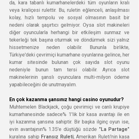
da, kara tabanlı kumarhanelerdeki tüm oyunların kralı
veya kraliçesi rulettir. Bu, ruletin eğlenceli, anlaşılması
kolay, hızlı tempolu ve sosyal olmasının basit bir
nedeni olarak şaşırtıcı gelmiyor. Oysa slot makineleri
diğer oyuncularla herhangi bir etkileşim sunmaz ve
tekerleği tek başına oturmak ve döndürmek sizi yalnız
hissetmenize neden olabilir. Bununla birlikte,
Türkiye'deki çevrimiçi kumarhane oyunlarına gelince, her
kumar sitesinde bulunan çok sayıda slot oyunu
nedeniyle bunun tam tersi olabilir. Ayrıca slot
makinelerinin şanslı oyunculara multi-milyon ödeme
yapabileceğini de unutmayalım.
En çok kazanma şansınız hangi casino oyunudur?
Muhtemelen Blackjack, çoğu çevrimiçi ve canlı krupiye
kumarhanesinde sadece% 1'lik bir kasa avantajı ile en
iyi kazanma şansına sahiptir. Bir başka ilginç oyun ise,
evin avantajının% 1.35'e düştüğü sözde
"La Partage"
kuralına sahip
Fransız Ruleti
; Amerikan Ruleti'nin kasa