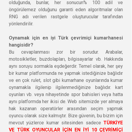
olduğunda, bunlar, her sonucun% 100 adil ve
öngörülemez olduğunu garanti eden algoritmalar olan
RNG adı verilen rastgele oluşturucular tarafından
yönlendirilir.
Oynamak için en iyi Türk çevrimiçi kumarhanesi
hangisidir?
Bu cevaplanması zor bir sorudur. Arabalar,
motosikletler, buzdolapları, bilgisayarlar vb. Hakkında
aynı soruyu sormakla eşdeğerdir. Temel olarak, her şey
bir kumar platformunda ne yapmak istediğinize bağlıdır
ve en çok rulet, slot gibi kumarhane oyunlarında kumar
oynamakla ilgilenip ilgilenmediğinize bağlıdır. kart
oyunları vb. veya nihayetinde spor bahisleri veya hatta
aynı platformda her ikisi de. Web sitemizde yer almaya
hak kazanan operatörler arasından seçim yapmak
oyuncu olarak size kalmıştır. Bize güvenin, bu bizim için
mevcut yüzlerce kumar sitesinden sadece
TÜRKİYE
VE TÜRK OYUNCULAR İÇİN EN İYİ 10 ÇEVRİMİÇİ