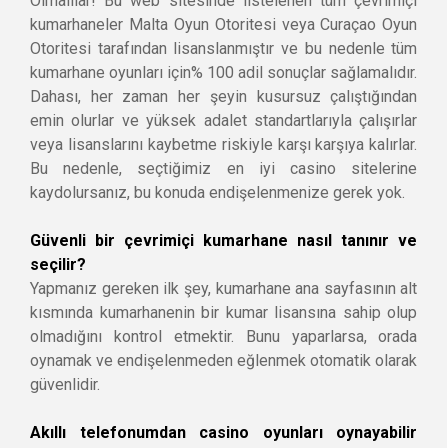
Olmalılar! Bu web sitesinde listelenen tüm çevrimiçi
kumarhaneler Malta Oyun Otoritesi veya Curaçao Oyun
Otoritesi tarafından lisanslanmıştır ve bu nedenle tüm
kumarhane oyunları için% 100 adil sonuçlar sağlamalıdır.
Dahası, her zaman her şeyin kusursuz çalıştığından
emin olurlar ve yüksek adalet standartlarıyla çalışırlar
veya lisanslarını kaybetme riskiyle karşı karşıya kalırlar.
Bu nedenle, seçtiğimiz en iyi casino sitelerine
kaydolursanız, bu konuda endişelenmenize gerek yok.
Güvenli bir çevrimiçi kumarhane nasıl tanınır ve
seçilir?
Yapmanız gereken ilk şey, kumarhane ana sayfasının alt
kısmında kumarhanenin bir kumar lisansına sahip olup
olmadığını kontrol etmektir. Bunu yaparlarsa, orada
oynamak ve endişelenmeden eğlenmek otomatik olarak
güvenlidir.
Akıllı telefonumdan casino oyunları oynayabilir