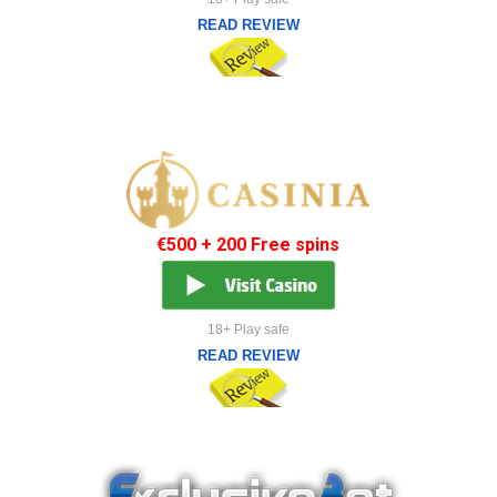
READ REVIEW
€500 + 200 Free spins
18+ Play safe
READ REVIEW