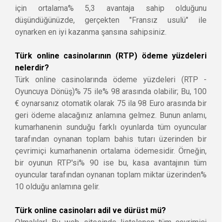
için ortalama% 5,3 avantaja sahip olduğunu
düşündüğünüzde, gerçekten "Fransız usulü" ile
oynarken en iyi kazanma şansına sahipsiniz.
Türk online casinolarının (RTP) ödeme yüzdeleri
nelerdir?
Türk online casinolarında ödeme yüzdeleri (RTP -
Oyuncuya Dönüş)% 75 ile% 98 arasında olabilir; Bu, 100
€ oynarsanız otomatik olarak 75 ila 98 Euro arasında bir
geri ödeme alacağınız anlamına gelmez. Bunun anlamı,
kumarhanenin sunduğu farklı oyunlarda tüm oyuncular
tarafından oynanan toplam bahis tutarı üzerinden bir
çevrimiçi kumarhanenin ortalama ödemesidir. Örneğin,
bir oyunun RTP'si% 90 ise bu, kasa avantajının tüm
oyuncular tarafından oynanan toplam miktar üzerinden%
10 olduğu anlamına gelir.
Türk online casinoları adil ve dürüst mü?