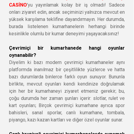
CASİNO
'yu yayınlamak kolay bir iş olmadı! Sadece
onları ziyaret edin, ancak seçiminizi yalnızca mevcut en
yüksek karşılama teklifine dayandırmayın. Her durumda,
burada listelenen kumarhanelerin herhangi birinde
kesinlikle olumlu bir kumar deneyimi yaşayacaksınız!
Çevrimiçi bir kumarhanede hangi oyunlar
oynanabilir?
Diyelim ki bazı modern çevrimiçi kumarhaneler aynı
platformda inanılmaz bir çeşitlilikte yüzlerce ve hatta
bazı durumlarda binlerce farklı oyun sunuyor. Bununla
birlikte, mevcut oyunları kendi kendinize doğrulamak
için her bir kumarhaneyi ziyaret etmeniz gerekir; bu,
çoğu durumda her zaman şunları içerir: slotlar, rulet ve
kart oyunları; Birçok çevrimiçi kumarhane ayrıca spor
bahisleri, sanal sporlar, canlı kumarhane, tombala,
piyango, kazı kazan kartları ve diğer özel oyunlar sunar.