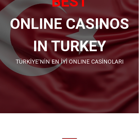
BEST
ONLINE CASINOS
IN TURKEY
TÜRKİYE'NİN EN İYİ ONLINE CASİNOLARI