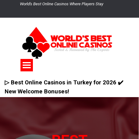
Go to content
World's Best Online Casinos Where Players Stay
Safe and Responsible
Skip menu
▷ Best Online Casinos in Turkey for 2026 ✔️
New Welcome Bonuses!