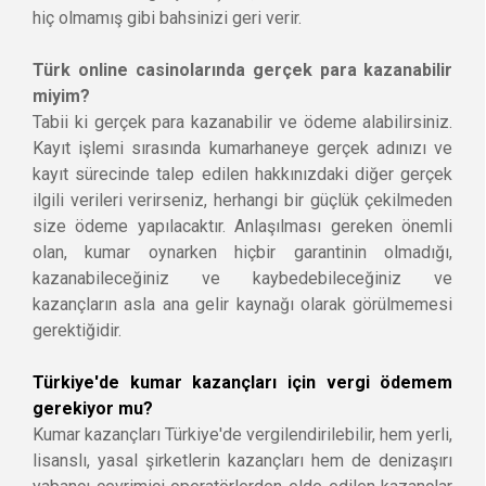
hiç olmamış gibi bahsinizi geri verir.
Türk online casinolarında gerçek para kazanabilir
miyim?
Tabii ki gerçek para kazanabilir ve ödeme alabilirsiniz.
Kayıt işlemi sırasında kumarhaneye gerçek adınızı ve
kayıt sürecinde talep edilen hakkınızdaki diğer gerçek
ilgili verileri verirseniz, herhangi bir güçlük çekilmeden
size ödeme yapılacaktır. Anlaşılması gereken önemli
olan, kumar oynarken hiçbir garantinin olmadığı,
kazanabileceğiniz ve kaybedebileceğiniz ve
kazançların asla ana gelir kaynağı olarak görülmemesi
gerektiğidir.
Türkiye'de kumar kazançları için vergi ödemem
gerekiyor mu?
Kumar kazançları Türkiye'de vergilendirilebilir, hem yerli,
lisanslı, yasal şirketlerin kazançları hem de denizaşırı