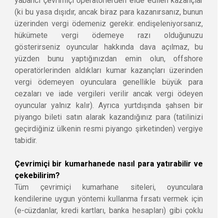
yabancı çevrimiçi operatörlerden elde edilen kazançlar
(ki bu yasa dışıdır, ancak biraz para kazanırsanız, bunun
üzerinden vergi ödemeniz gerekir. endişeleniyorsanız,
hükümete vergi ödemeye razı olduğunuzu
gösterirseniz oyuncular hakkında dava açılmaz, bu
yüzden bunu yaptığınızdan emin olun, offshore
operatörlerinden aldıkları kumar kazançları üzerinden
vergi ödemeyen oyunculara genellikle büyük para
cezaları ve iade vergileri verilir ancak vergi ödeyen
oyuncular yalnız kalır). Ayrıca yurtdışında şahsen bir
piyango bileti satın alarak kazandığınız para (tatilinizi
geçirdiğiniz ülkenin resmi piyango şirketinden) vergiye
tabidir.
Çevrimiçi bir kumarhanede nasıl para yatırabilir ve
çekebilirim?
Tüm çevrimiçi kumarhane siteleri, oyunculara
kendilerine uygun yöntemi kullanma fırsatı vermek için
(e-cüzdanlar, kredi kartları, banka hesapları) gibi çoklu